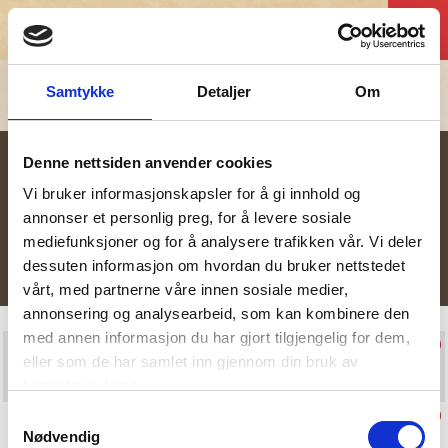
Meny
Golfklubber i Norge
Samtykke
Detaljer
Om
Denne nettsiden anvender cookies
Vi bruker informasjonskapsler for å gi innhold og
annonser et personlig preg, for å levere sosiale
Kronologisk
Alfabetisk
Aktive
mediefunksjoner og for å analysere trafikken vår. Vi deler
Nedlagte
dessuten informasjon om hvordan du bruker nettstedet
vårt, med partnerne våre innen sosiale medier,
annonsering og analysearbeid, som kan kombinere den
med annen informasjon du har gjort tilgjengelig for dem,
Alsten golfklubb
eller som de har samlet inn gjennom din bruk av
161
tjenestene deres.
2001
Alta Golfklubb
Samtykkevalg
Nødvendig
343