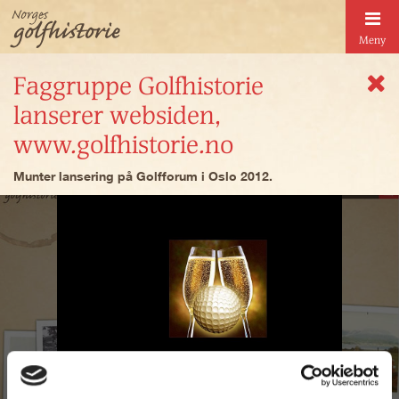
Meny
Faggruppe Golfhistorie
lanserer websiden,
www.golfhistorie.no
Munter lansering på Golfforum i Oslo 2012.