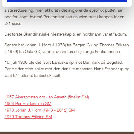
satte publikum i ulidelig spenning. På det 17. hullet lå Arve an til en
siste redusering, men akkurat i det avgjørende øyeblikk puttet han
noe for langt, hvorpå Per kontant satt en vrien putt i koppen for en
2/1 seier.
Det første Skandinaviske Mesterskap til en nordmann var et faktum.
Senere har Johan J. Horn (i 1973) fra Bergen GK og Thomas Eriksen
(i 1979) fra Oslo GK, vunnet denne prestisjetunge konkurransen.
16. juli 1966 ble det spilt Landskamp mot Danmark på Bogstad.
Per Heidenreich spilte mot den danske mesteren Hans Stenderup og
vant 8/7 etter et fantastisk spill.
1957 Akersposten om Jan Aaseth (finalist SM)
1964 Per Heidenreich SM
1973 Johan J. Horn (1943 - 2012) SM
1979 Thomas Eriksen SM