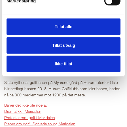
Markedsføring
bane enn de fleste tror, og uten nok med- lemmer som betaler gildet,
bærer det sakte og sikkert mot opphør og konkurs. Den ytre faktor
skyldes rett og slett kryssende interesser i forhold til andre
grupperinger i samfunnet. Her er et eksempel:
Tillat alle
Dramatikk i Maridalen
Tillat utvalg
Golf var lenge ansett som en sport for spesielt interesserte og ikke så
lite snobbete. Motstanden var stor i politiske kretser, blant
friluftsfolket og hos landbruksmyndighetene. Nye golfbaner i
Ikke tillat
Skjeberg, på Onsøy og ikke minst i Groruddalen gjorde golfen
politisk stueren, men det har vært tyngre å overbevise de andre.
Siste nytt er at golfbanen på Myhrene gård på Hurum utenfor Oslo
blir nedlagt høsten 2018. Hurum Golfklubb som leier banen, hadde
nå ca 300 medlemmer mot 1200 på det meste.
Baner det ikke ble noe av
Dramatikk i Maridalen
Protester mot golf i Maridalen
Planer om golf i Sørkedalen og Maridalen